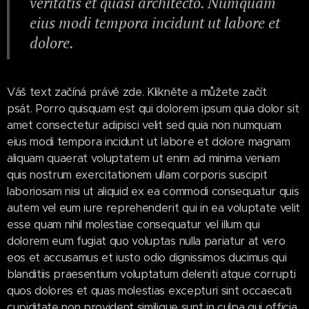
veritatis et quasi architecto. Numquam
eius modi tempora incidunt ut labore et
dolore.
Váš text začíná právě zde. Klikněte a můžete začít
psát. Porro quisquam est qui dolorem ipsum quia dolor sit
amet consectetur adipisci velit sed quia non numquam
eius modi tempora incidunt ut labore et dolore magnam
aliquam quaerat voluptatem ut enim ad minima veniam
quis nostrum exercitationem ullam corporis suscipit
laboriosam nisi ut aliquid ex ea commodi consequatur quis
autem vel eum iure reprehenderit qui in ea voluptate velit
esse quam nihil molestiae consequatur vel illum qui
dolorem eum fugiat quo voluptas nulla pariatur at vero
eos et accusamus et iusto odio dignissimos ducimus qui
blanditiis praesentium voluptatum deleniti atque corrupti
quos dolores et quas molestias excepturi sint occaecati
cupiditate non provident similique sunt in culpa qui officia