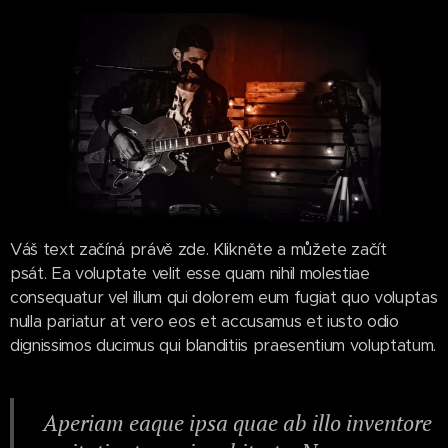
Váš text začíná právě zde. Klikněte a můžete začít
psát. Ea voluptate velit esse quam nihil molestiae
consequatur vel illum qui dolorem eum fugiat quo voluptas
nulla pariatur at vero eos et accusamus et iusto odio
dignissimos ducimus qui blanditiis praesentium voluptatum.
Aperiam eaque ipsa quae ab illo inventore