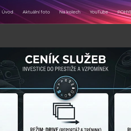
Úvod
Aktuální foto
Na kolech
YouTube
POHY