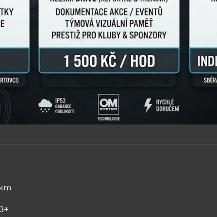
H.
 km
 A3+