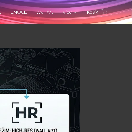
B
EMOCE
Wall Art
Více
Košík