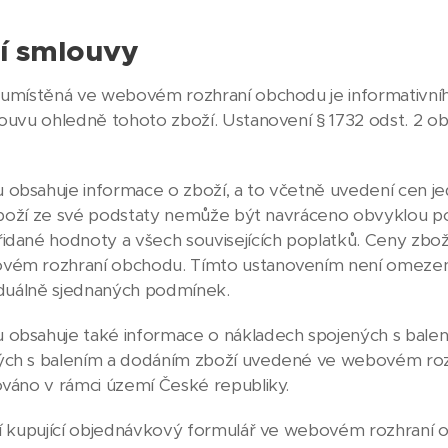
ní smlouvy
umístěná ve webovém rozhraní obchodu je informativního
louvu ohledně tohoto zboží. Ustanovení § 1732 odst. 2 
bsahuje informace o zboží, a to včetně uvedení cen jed
o zboží ze své podstaty nemůže být navráceno obvyklou p
dané hodnoty a všech souvisejících poplatků. Ceny zboží 
ovém rozhraní obchodu. Tímto ustanovením není omezen
viduálně sjednaných podmínek.
obsahuje také informace o nákladech spojených s balen
ých s balením a dodáním zboží uvedené ve webovém roz
ováno v rámci území České republiky.
ní kupující objednávkový formulář ve webovém rozhraní