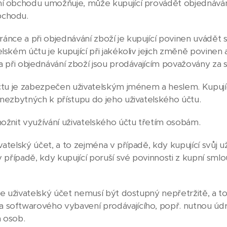
í obchodu umožňuje, může kupující provádět objednávání
bchodu.
tránce a při objednávání zboží je kupující povinen uvádět
lském účtu je kupující při jakékoliv jejich změně povinen
a při objednávání zboží jsou prodávajícím považovány za 
čtu je zabezpečen uživatelským jménem a heslem. Kupují
 nezbytných k přístupu do jeho uživatelského účtu.
ožnit využívání uživatelského účtu třetím osobám.
vatelský účet, a to zejména v případě, kdy kupující svůj u
v případě, kdy kupující poruší své povinnosti z kupní sm
že uživatelský účet nemusí být dostupný nepřetržitě, a 
 softwarového vybavení prodávajícího, popř. nutnou ú
 osob.