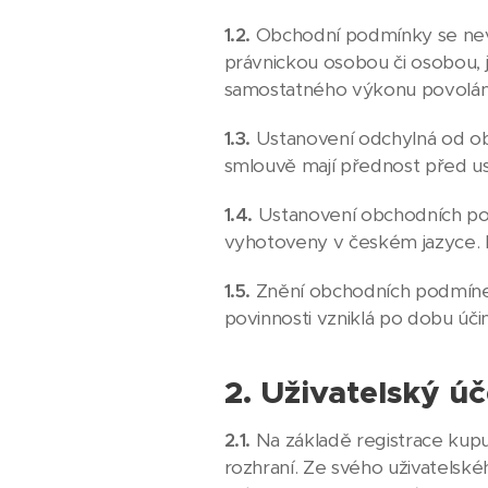
1.2.
Obchodní podmínky se nevzt
právnickou osobou či osobou, j
samostatného výkonu povolán
1.3.
Ustanovení odchylná od ob
smlouvě mají přednost před u
1.4.
Ustanovení obchodních pod
vyhotoveny v českém jazyce. K
1.5.
Znění obchodních podmínek
povinnosti vzniklá po dobu úč
2. Uživatelský úč
2.1.
Na základě registrace kup
rozhraní. Ze svého uživatelské