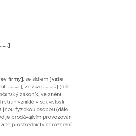
…….]
zev firmy]
, se sídlem
[vaše
díl
[………]
, vložka
[……….]
(dále
 občanský zákoník, ve znění
stran vzniklé v souvislosti
 jinou fyzickou osobou (dále
od je prodávajícím provozován
 a to prostřednictvím rozhraní