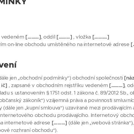
MÍNKY
ku vedeném
[………]
, oddíl
[………]
, vložka
[……….]
tvím on-line obchodu umístěného na internetové adrese
[
vení
ále jen „obchodní podmínky“) obchodní společnosti
[ná
 ič]
, zapsané v obchodním rejstříku vedeném
[………]
, od
ouladu s ustanovením § 1751 odst. 1 zákona č. 89/2012 Sb.,
„občanský zákoník“) vzájemná práva a povinnosti smluvních 
(dále jen „kupní smlouva“) uzavírané mezi prodávajícím a
ím internetového obchodu prodávajícího. Internetový obch
a internetové adrese
[………]
(dále jen „webová stránka“),
bové rozhraní obchodu“).