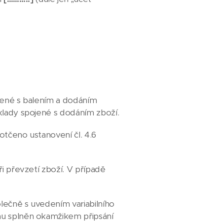
ojené s balením a dodáním
áklady spojené s dodáním zboží.
otčeno ustanovení čl. 4.6
ři převzetí zboží. V případě
lečně s uvedením variabilního
enu splněn okamžikem připsání