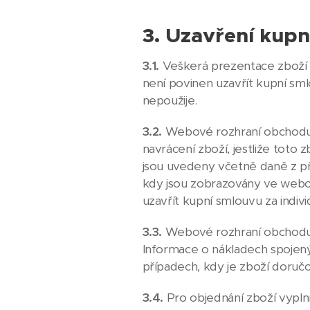
3. Uzavření kup
3.1.
Veškerá prezentace zboží 
není povinen uzavřít kupní sm
nepoužije.
3.2.
Webové rozhraní obchodu o
navrácení zboží, jestliže tot
jsou uvedeny včetně daně z při
kdy jsou zobrazovány ve web
uzavřít kupní smlouvu za indi
3.3.
Webové rozhraní obchodu 
Informace o nákladech spojen
případech, kdy je zboží doruč
3.4.
Pro objednání zboží vypl