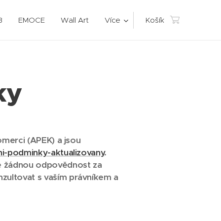
B
EMOCE
Wall Art
Více
Košík
ky
merci (APEK) a jsou
i-podminky-aktualizovany
.
e žádnou odpovědnost za
ultovat s vaším právníkem a