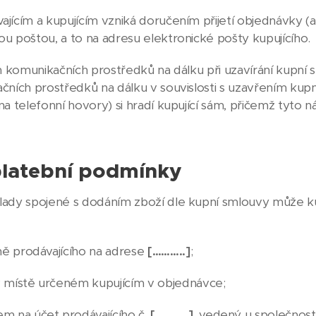
jícím a kupujícím vzniká doručením přijetí objednávky (ak
ou poštou, a to na adresu elektronické pošty kupujícího.
ím komunikačních prostředků na dálku při uzavírání kupní 
ačních prostředků na dálku v souvislosti s uzavřením kup
na telefonní hovory) si hradí kupující sám, přičemž tyto ná
platební podmínky
lady spojené s dodáním zboží dle kupní smlouvy může kup
ně prodávajícího na adrese
[………..]
;
 v místě určeném kupujícím v objednávce;
m na účet prodávajícího č.
[………..]
, vedený u společnost