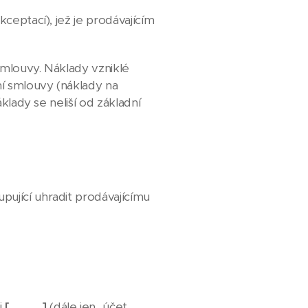
ceptací), jež je prodávajícím
smlouvy. Náklady vzniklé
ní smlouvy (náklady na
klady se neliší od základní
ující uhradit prodávajícímu
i
[………..]
(dále jen „účet