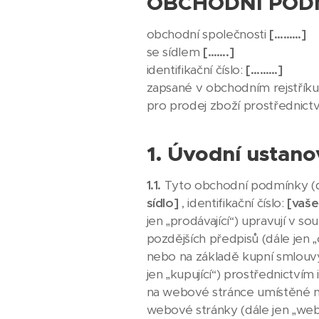
OBCHODNÍ POD
obchodní společnosti
[………]
se sídlem
[…….]
identifikační číslo:
[………]
zapsané v obchodním rejstří
pro prodej zboží prostřednic
1. Úvodní ustano
1.1.
Tyto obchodní podmínky (d
sídlo]
, identifikační číslo:
[vaše
jen „prodávající“) upravují v s
pozdějších předpisů (dále jen 
nebo na základě kupní smlouvy 
jen „kupující“) prostřednictv
na webové stránce umístěné n
webové stránky (dále jen „we