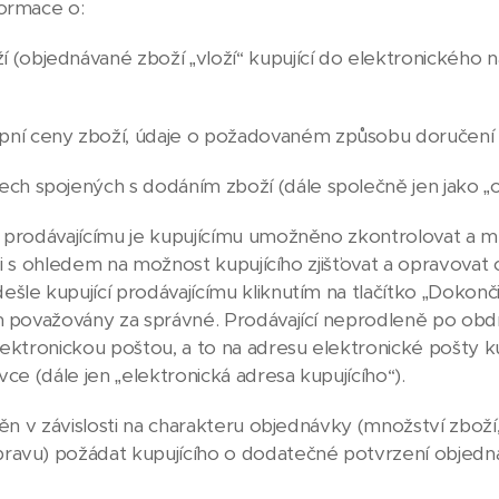
formace o:
 (objednávané zboží „vloží“ kupující do elektronického
pní ceny zboží, údaje o požadovaném způsobu doručení
ech spojených s dodáním zboží (dále společně jen jako „
prodávajícímu je kupujícímu umožněno zkontrolovat a mě
o i s ohledem na možnost kupujícího zjišťovat a opravovat 
šle kupující prodávajícímu kliknutím na tlačítko „Dokon
m považovány za správné. Prodávající neprodleně po obd
lektronickou poštou, a to na adresu elektronické pošty 
ce (dále jen „elektronická adresa kupujícího“).
ěn v závislosti na charakteru objednávky (množství zboží
ravu) požádat kupujícího o dodatečné potvrzení objedná