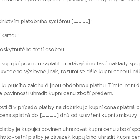
dnictvím platebního systému
[………..]
;
 kartou;
poskytnutého třetí osobou.
 kupující povinen zaplatit prodávajícímu také náklady sp
i uvedeno výslovně jinak, rozumí se dále kupní cenou i n
kupujícího zálohu či jinou obdobnou platbu. Tímto není d
povinnosti uhradit kupní cenu zboží předem.
ti či v případě platby na dobírku je kupní cena splatná p
 cena splatná do
[………..]
dnů od uzavření kupní smlouvy.
latby je kupující povinen uhrazovat kupní cenu zboží spo
hotovostní platby je závazek kupujícího uhradit kupní c