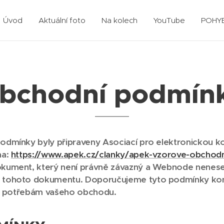
Úvod
Aktuální foto
Na kolech
YouTube
POHY
bchodní podmín
dmínky byly připraveny Asociací pro elektronickou ko
na:
https://www.apek.cz/clanky/apek-vzorove-obchodn
okument, který není právně závazný a Webnode nenes
 tohoto dokumentu. Doporučujeme tyto podmínky konz
ly potřebám vašeho obchodu.