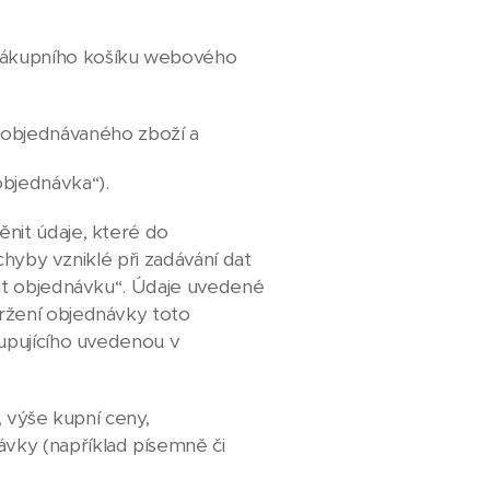
 nákupního košíku webového
 objednávaného zboží a
objednávka“).
nit údaje, které do
chyby vzniklé při zadávání dat
čit objednávku“. Údaje uvedené
ržení objednávky toto
kupujícího uvedenou v
, výše kupní ceny,
vky (například písemně či