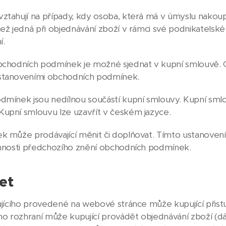
ahují na případy, kdy osoba, která má v úmyslu nakoupit
ež jedná při objednávání zboží v rámci své podnikatelské
í.
chodních podmínek je možné sjednat v kupní smlouvě. O
stanoveními obchodních podmínek.
mínek jsou nedílnou součástí kupní smlouvy. Kupní sml
upní smlouvu lze uzavřít v českém jazyce.
 může prodávající měnit či doplňovat. Tímto ustanoven
innosti předchozího znění obchodních podmínek.
et
ujícího provedené na webové stránce může kupující přist
ho rozhraní může kupující provádět objednávání zboží (dál