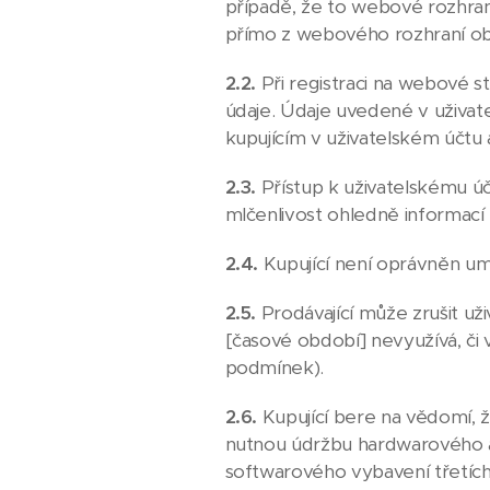
případě, že to webové rozhran
přímo z webového rozhraní o
2.2.
Při registraci na webové s
údaje. Údaje uvedené v uživate
kupujícím v uživatelském účtu 
2.3.
Přístup k uživatelskému ú
mlčenlivost ohledně informací
2.4.
Kupující není oprávněn um
2.5.
Prodávající může zrušit uži
[časové období] nevyužívá, či 
podmínek).
2.6.
Kupující bere na vědomí, 
nutnou údržbu hardwarového a
softwarového vybavení třetích