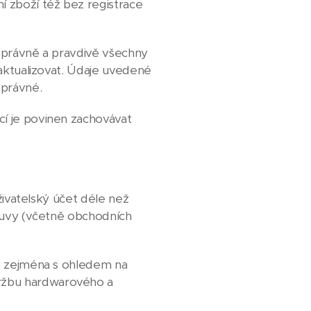
 zboží též bez registrace
 správně a pravdivě všechny
 aktualizovat. Údaje uvedené
správné.
cí je povinen zachovávat
živatelský účet déle než
louvy (včetně obchodních
to zejména s ohledem na
držbu hardwarového a